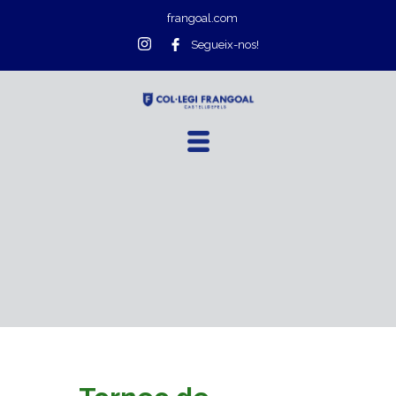
frangoal.com
Segueix-nos!