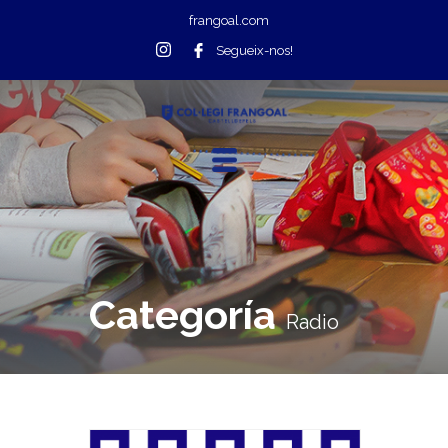
frangoal.com
Segueix-nos!
Categoría
Radio