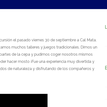
S
ACTIVIDADES EXTRAESCOLARES
NOTICIAS
excursión el pasado viernes 30 de septiembre a Cal Mata.
izamos muchos talleres y juegos tradicionales. Dimos un
 partes de la cepa y pudimos coger nosotros mismos
oder hacer mosto ¡Fue una experiencia muy divertida y
ados de naturaleza y disfrutando de los compañeros y