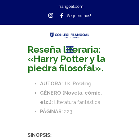
frangoal.com
Segueix-nos!
Reseña literaria:
«Harry Potter y la
piedra filosofal».
AUTORA:
J.K. Rowling
GÉNERO (Novela, cómic,
etc.):
Literatura fantástica
PÁGINAS:
223
SINOPSIS: