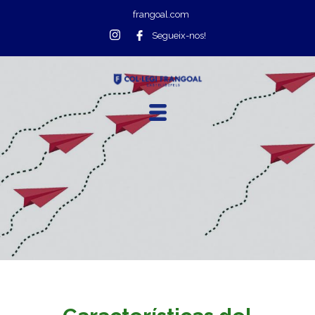
frangoal.com
Segueix-nos!