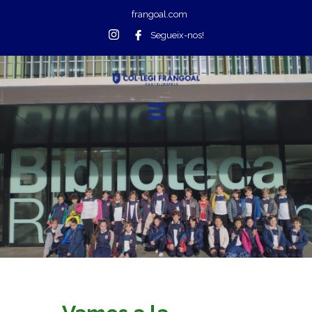
frangoal.com
Segueix-nos!