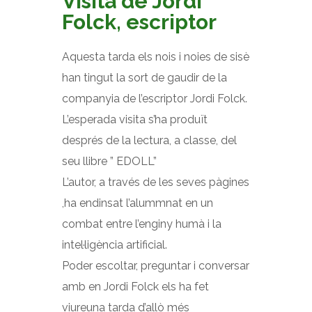
Visita de Jordi
Folck, escriptor
Aquesta tarda els nois i noies de sisè
han tingut la sort de gaudir de la
companyia de l’escriptor Jordi Folck.
L’esperada visita s’ha produït
després de la lectura, a classe, del
seu llibre ” EDOLL”
L’autor, a través de les seves pàgines
,ha endinsat l’alummnat en un
combat entre l’enginy humà i la
intel·ligència artificial.
Poder escoltar, preguntar i conversar
amb en Jordi Folck els ha fet
viureuna tarda d’allò més