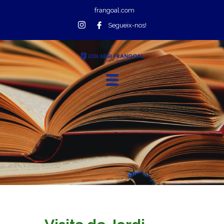
frangoal.com
Segueix-nos!