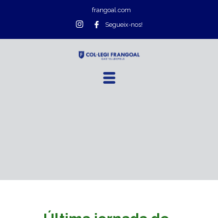
frangoal.com
Segueix-nos!