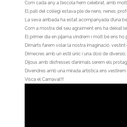
Com cada any a l’escola hem celebrat, amb moltes g
El pati del col·legi estava ple de nens, nenes, pr
La seva arribada ha estat acompanyada d’una benv
Com a mostra del seu agraïment ens ha deixat l
El primer dia en pijama vindrem i molt bé ens ho
Dimarts farem volar la nostra imaginació, vestint
Dimecres amb un estil únic i una dosi de diversió
Dijous amb disfresses d’animals serem els protago
Divendres amb una mirada artística ens vestirem 
Visca el Carnaval!!!