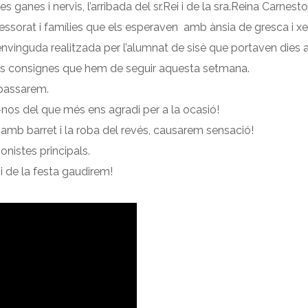
anes i nervis, l’arribada del sr.Rei i de la sra.Reina Carnestol
ofessorat i famílies que els esperaven amb ànsia de gresca i xe
inguda realitzada per l’alumnat de sisè que portaven dies a
es consignes que hem de seguir aquesta setmana.
 passarem.
-nos del que més ens agradi per a la ocasió!
, amb barret i la roba del revés, causarem sensació!
nistes principals.
i de la festa gaudirem!