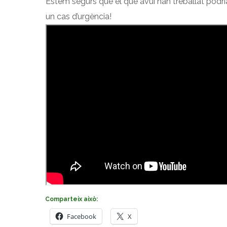
Estem segurs que el que avui han treballat podr
un cas d’urgència!
Comparteix això:
Facebook
X