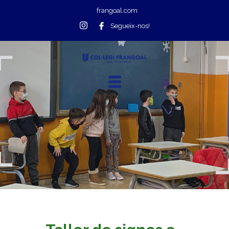
frangoal.com
Segueix-nos!