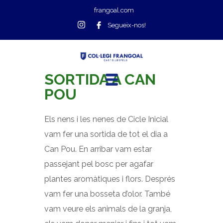
frangoal.com
Segueix-nos!
SORTIDA A CAN
POU
Els nens i les nenes de Cicle Inicial
vam fer una sortida de tot el dia a
Can Pou. En arribar vam estar
passejant pel bosc per agafar
plantes aromàtiques i flors. Després
vam fer una bosseta d’olor. També
vam veure els animals de la granja,