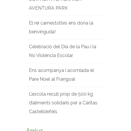
AVENTURA PARK
El rei carnestoltes ens dona la
benvinguda!
Celebració del Dia de la Pau i la
No Violència Escolar
Ens acompanya i acomiada el
Pare Noel al Frangoal
L’escola recull prop de 500 kg
d’aliments solidaris per a Càritas
Castelldefels
Arxius