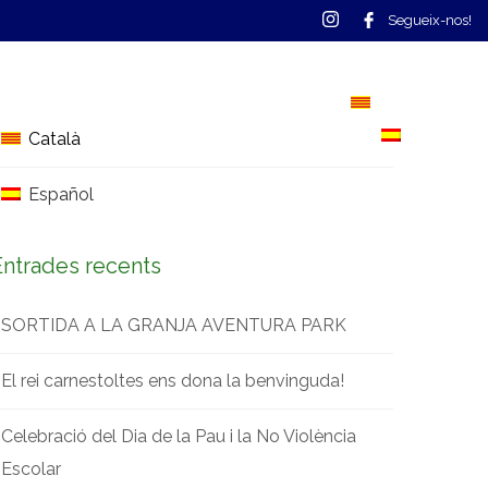
Segueix-nos!
S
CONTACTE
CALENDARI
Català
Español
Català
Español
Entrades recents
SORTIDA A LA GRANJA AVENTURA PARK
El rei carnestoltes ens dona la benvinguda!
Celebració del Dia de la Pau i la No Violència
Escolar