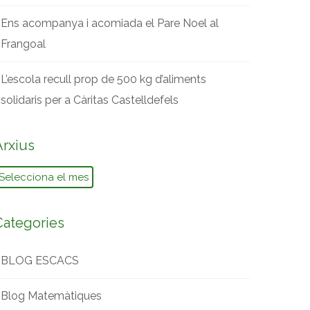
Ens acompanya i acomiada el Pare Noel al
Frangoal
L’escola recull prop de 500 kg d’aliments
solidaris per a Càritas Castelldefels
Arxius
rxius
Categories
BLOG ESCACS
Blog Matemàtiques