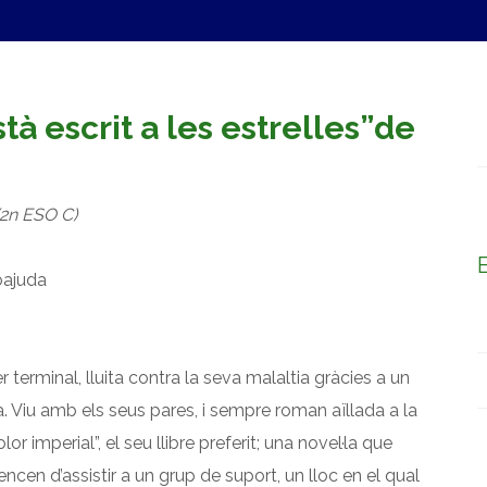
RVEIS
ACTIVITATS EXTRAESCOLARS
NOTÍCIE
tà escrit a les estrelles”de
(2n ESO C)
oajuda
terminal, lluita contra la seva malaltia gràcies a un
. Viu amb els seus pares, i sempre roman aïllada a la
or imperial”, el seu llibre preferit; una novel·la que
ncen d’assistir a un grup de suport, un lloc en el qual