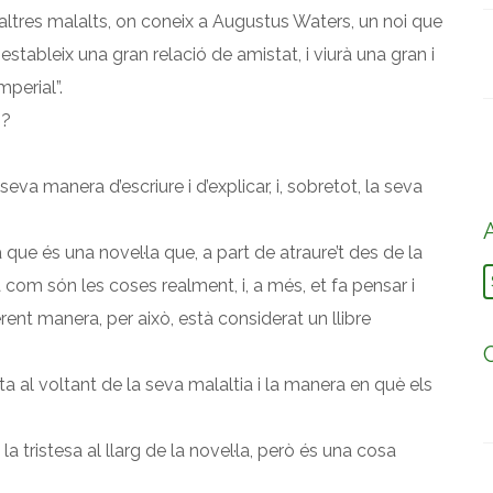
altres malalts, on coneix a Augustus Waters, un noi que
tableix una gran relació de amistat, i viurà una gran i
perial”.
…?
eva manera d’escriure i d’explicar, i, sobretot, la seva
ja que és una novel·la que, a part de atraure’t des de la
A
ra com són les coses realment, i, a més, et fa pensar i
erent manera, per això, està considerat un llibre
 al voltant de la seva malaltia i la manera en què els
tristesa al llarg de la novel·la, però és una cosa