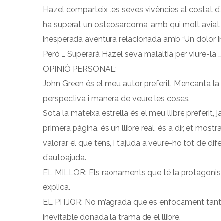
Hazel comparteix les seves vivències al costat d’
ha superat un osteosarcoma, amb qui molt aviat es
inesperada aventura relacionada amb “Un dolor im
Però … Superarà Hazel seva malaltia per viure-la 
OPINIÓ PERSONAL:
John Green és el meu autor preferit. M’encanta la s
perspectiva i manera de veure les coses.
Sota la mateixa estrella és el meu llibre preferit, 
primera pàgina, és un llibre real, és a dir, et most
valorar el que tens, i t’ajuda a veure-ho tot de dif
d’autoajuda.
EL MILLOR: Els raonaments que té la protagonista
explica.
EL PITJOR: No m’agrada que es enfocament tant la 
inevitable donada la trama de el llibre.