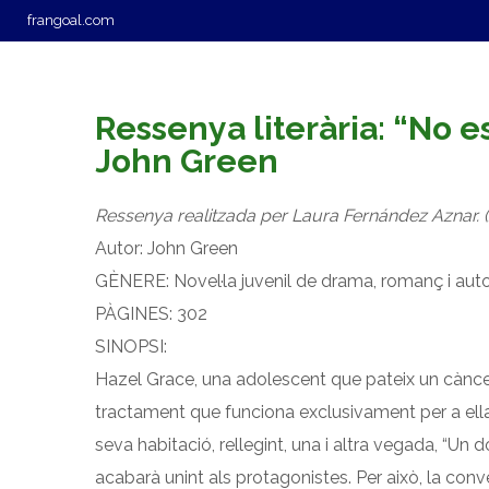
frangoal.com
L’ESCOLA
OFERTA EDUCATIVA
SE
Ressenya literària: “No es
John Green
Ressenya realitzada per Laura Fernández Aznar. 
Autor: John Green
GÈNERE: Novel·la juvenil de drama, romanç i aut
PÀGINES: 302
SINOPSI:
Hazel Grace, una adolescent que pateix un càncer 
tractament que funciona exclusivament per a ella
seva habitació, rellegint, una i altra vegada, “Un dol
acabarà unint als protagonistes. Per això, la conve