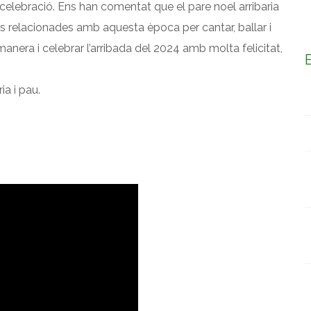
r celebració. Ens han comentat que el pare noel arribaria
ns relacionades amb aquesta època per cantar, ballar i
 manera i celebrar l’arribada del 2024 amb molta felicitat,
ia i pau.