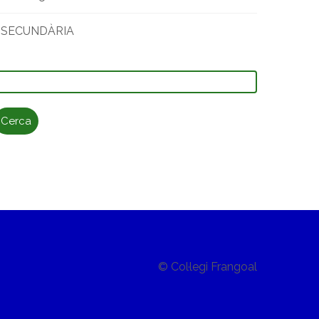
SECUNDÀRIA
erca:
© Col·legi Frangoal