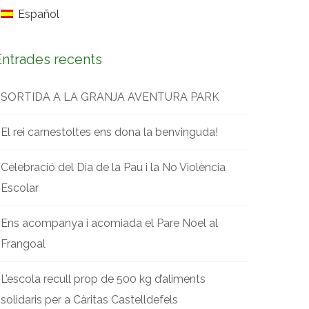
Español
Entrades recents
SORTIDA A LA GRANJA AVENTURA PARK
El rei carnestoltes ens dona la benvinguda!
Celebració del Dia de la Pau i la No Violència
Escolar
Ens acompanya i acomiada el Pare Noel al
Frangoal
L’escola recull prop de 500 kg d’aliments
solidaris per a Càritas Castelldefels