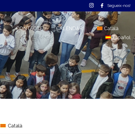
Segueix-nos!
S
CONTACTE
CALENDARI
Català
Español
Català