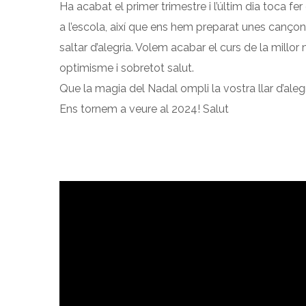
Ha acabat el primer trimestre i l’últim dia toca fe
a l’escola, així que ens hem preparat unes canço
saltar d’alegria. Volem acabar el curs de la millor
optimisme i sobretot salut.
Que la magia del Nadal ompli la vostra llar d’alegr
Ens tornem a veure al 2024! Salut