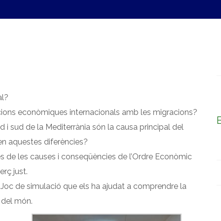
RVEIS
ACTIVITATS EXTRAESCOLARS
NOTÍCIE
al?
acions econòmiques internacionals amb les migracions?
 i sud de la Mediterrània són la causa principal del
en aquestes diferències?
nes de les causes i conseqüències de l’Ordre Econòmic
rç just.
 un Joc de simulació que els ha ajudat a comprendre la
 del món.