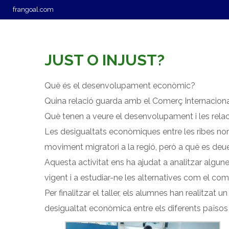
frangoal.com
L’ESCOLA
OFERTA EDUCATIVA
SE
JUST O INJUST?
Què és el desenvolupament econòmic?
Quina relació guarda amb el Comerç Internacion
Què tenen a veure el desenvolupament i les rel
Les desigualtats econòmiques entre les ribes nord
moviment migratori a la regió, però a què es deu
Aquesta activitat ens ha ajudat a analitzar algu
vigent i a estudiar-ne les alternatives com el come
Per finalitzar el taller, els alumnes han realitzat
desigualtat econòmica entre els diferents països