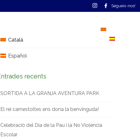
Segueix-nos!
S
CONTACTE
CALENDARI
Català
Español
Català
Español
Entrades recents
SORTIDA A LA GRANJA AVENTURA PARK
El rei carnestoltes ens dona la benvinguda!
Celebració del Dia de la Pau i la No Violència
Escolar