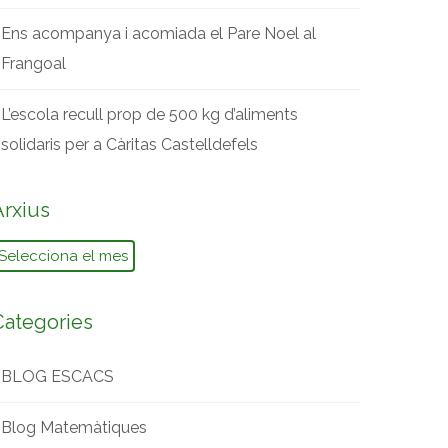
Ens acompanya i acomiada el Pare Noel al
Frangoal
L’escola recull prop de 500 kg d’aliments
solidaris per a Càritas Castelldefels
Arxius
rxius
Categories
BLOG ESCACS
Blog Matemàtiques