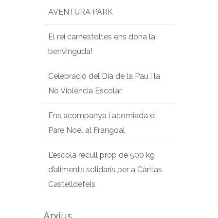
AVENTURA PARK
El rei carnestoltes ens dona la
benvinguda!
Celebració del Dia de la Pau i la
No Violència Escolar
Ens acompanya i acomiada el
Pare Noel al Frangoal
L’escola recull prop de 500 kg
d’aliments solidaris per a Càritas
Castelldefels
Arxius