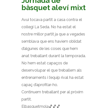
Jornada de
bàsquet aleví mixt
Avui tocava partit a casa contra el
col·legi La Seda. No ha estat el
nostre millor partit ja que a vegades
semblava que ens havíem oblidat
d’algunes de les coses que hem
anat treballant durant la temporada.
No hem estat capaços de
desenvolupar el que treballem als
entrenaments i l’equip rival ha estat
capaç d’aprofitar-ho.
Continuem treballant per al pròxim
partit.
Elbasquetmola🏀🏀🏀