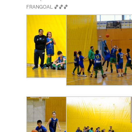
FRANGOAL 🏀🏀🏀