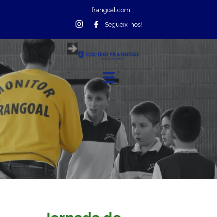
frangoal.com
Segueix-nos!