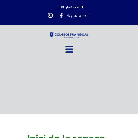
frangoal.com
Segueix-nos!