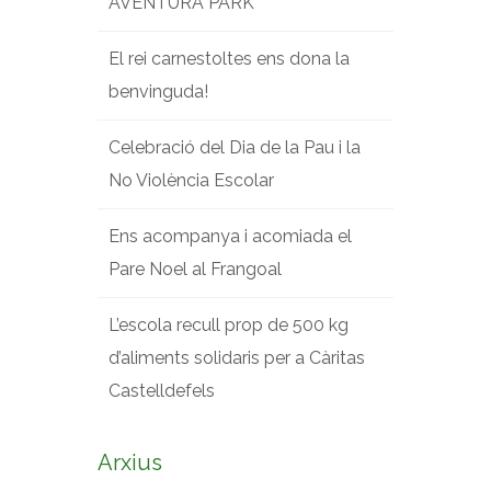
AVENTURA PARK
El rei carnestoltes ens dona la
benvinguda!
Celebració del Dia de la Pau i la
No Violència Escolar
Ens acompanya i acomiada el
Pare Noel al Frangoal
L’escola recull prop de 500 kg
d’aliments solidaris per a Càritas
Castelldefels
Arxius