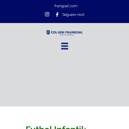
frangoal.com
Segueix-nos!