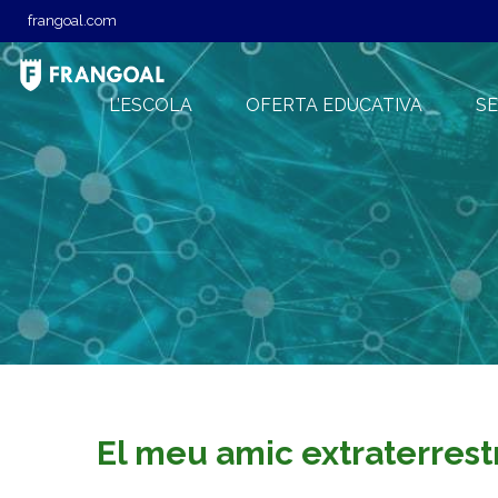
frangoal.com
L’ESCOLA
OFERTA EDUCATIVA
SE
El meu amic extraterrest