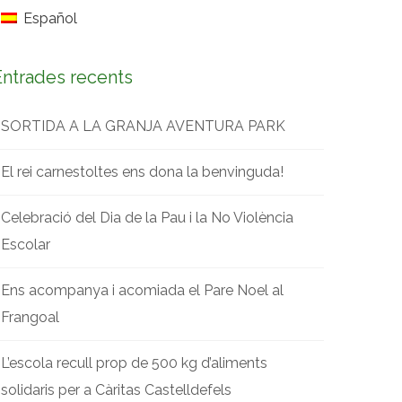
Español
Entrades recents
SORTIDA A LA GRANJA AVENTURA PARK
El rei carnestoltes ens dona la benvinguda!
Celebració del Dia de la Pau i la No Violència
Escolar
Ens acompanya i acomiada el Pare Noel al
Frangoal
L’escola recull prop de 500 kg d’aliments
solidaris per a Càritas Castelldefels