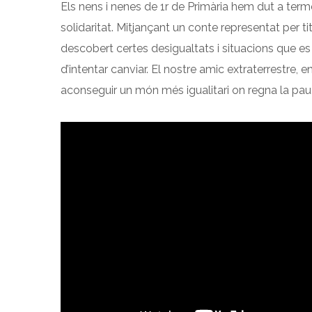
Els nens i nenes de 1r de Primària hem dut a terme 
solidaritat. Mitjançant un conte representat per t
descobert certes desigualtats i situacions que es
d’intentar canviar. El nostre amic extraterrestre, 
aconseguir un món més igualitari on regna la pau i 