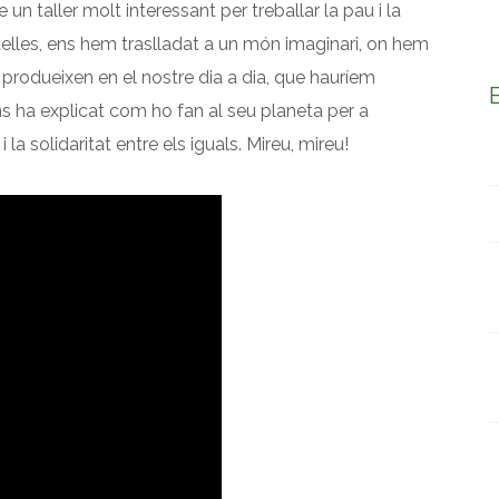
un taller molt interessant per treballar la pau i la
itelles, ens hem traslladat a un món imaginari, on hem
 produeixen en el nostre dia a dia, que hauríem
ens ha explicat com ho fan al seu planeta per a
la solidaritat entre els iguals. Mireu, mireu!