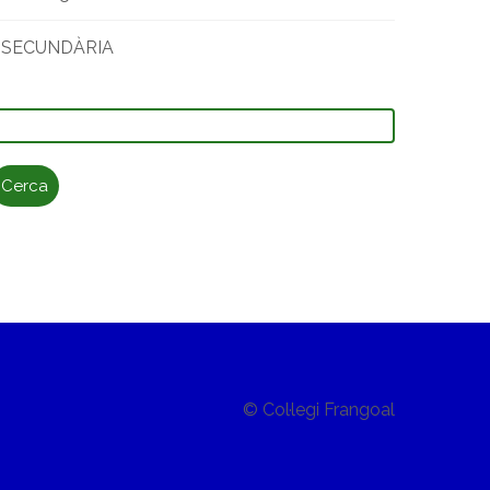
SECUNDÀRIA
erca:
© Col·legi Frangoal