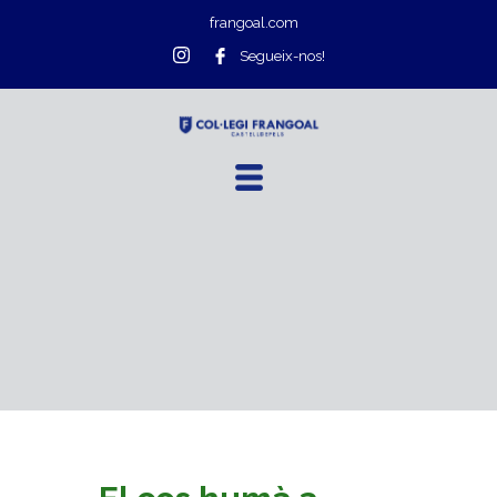
frangoal.com
Segueix-nos!