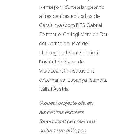
forma part d’una aliança amb
altres centres educatius de
Catalunya (com l’IES Gabriel
Ferrater, el Col·legi Mare de Déu
del Carme del Prat de
Llobregat, el Sant Gabriel i
l’Institut de Sales de
Viladecans), i institucions
d’Alemanya, Espanya, Islàndia,
Itàlia i Àustria.
“Aquest projecte ofereix
als centres escolars
l’oportunitat de crear una
cultura i un diàleg en