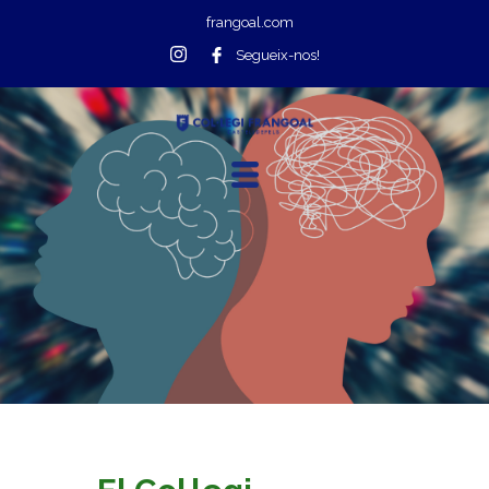
frangoal.com
Segueix-nos!