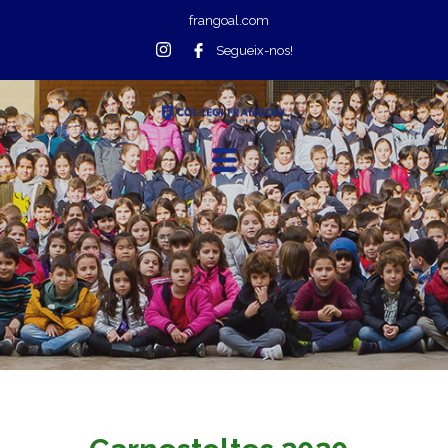
frangoal.com
Segueix-nos!