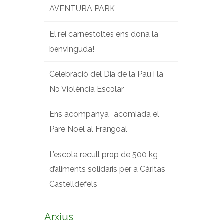
AVENTURA PARK
El rei carnestoltes ens dona la
benvinguda!
Celebració del Dia de la Pau i la
No Violència Escolar
Ens acompanya i acomiada el
Pare Noel al Frangoal
L’escola recull prop de 500 kg
d’aliments solidaris per a Càritas
Castelldefels
Arxius