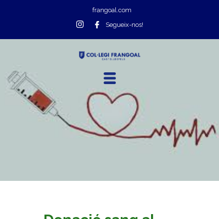
frangoal.com
Segueix-nos!