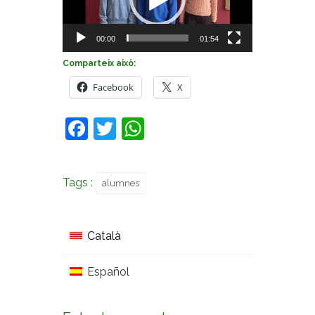
00:00
01:54
Comparteix això:
Facebook
X
Facebook
Twitter
WhatsApp
Tags :
alumnes
Català
Español