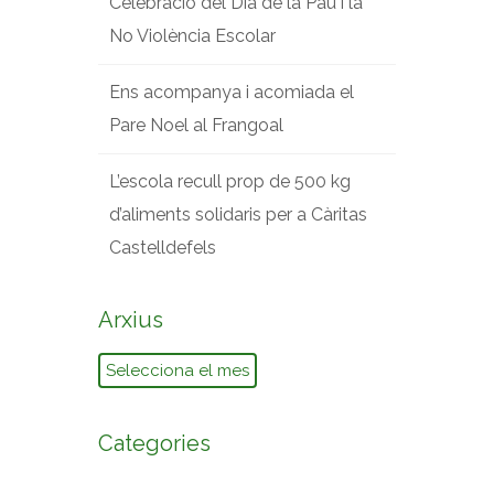
Celebració del Dia de la Pau i la
No Violència Escolar
Ens acompanya i acomiada el
Pare Noel al Frangoal
L’escola recull prop de 500 kg
d’aliments solidaris per a Càritas
Castelldefels
Arxius
Arxius
Categories