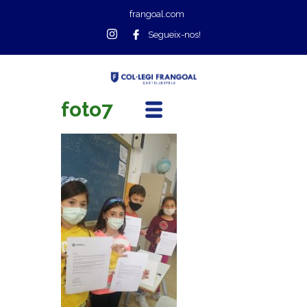
frangoal.com
Segueix-nos!
foto7