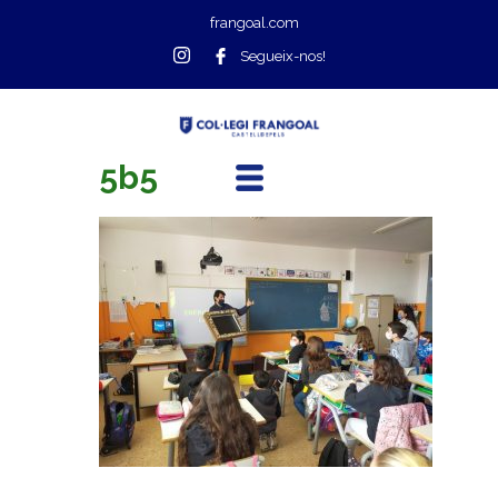
frangoal.com
Segueix-nos!
5b5